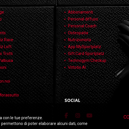
ge
Abbonamenti
o
Personal diffuso
Personal Coach
nts
Osteopatia
tz Race
Nutrizionista
tz Loft
App MySportplatz
 Trotti
Gift Card Sportplatz
Valbusa
Technogym Checkup
ioni
Vittotio AI
on noi
Morassutto
SOCIAL
CO
ea con le tue preferenze.
 ci permettono di poter elaborare alcuni dati, come