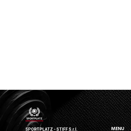
MENU
SPORTPLATZ - STIFF S.r.l.