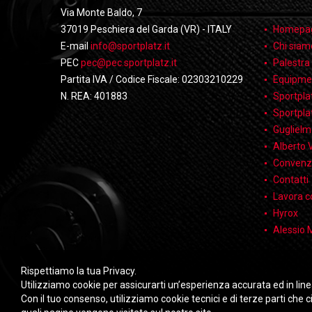
Via Monte Baldo, 7
37019 Peschiera del Garda (VR) - ITALY
Homepa
E-mail
info@sportplatz.it
Chi siam
PEC
pec@pec.sportplatz.it
Palestra
Partita IVA / Codice Fiscale: 02303210229
Equipme
N. REA: 401883
Sportpla
Sportpla
Guglielmo
Alberto 
Convenz
Contatti
Lavora c
Hyrox
Alessio 
Rispettiamo la tua Privacy.
Utilizziamo cookie per assicurarti un’esperienza accurata ed in lin
Con il tuo consenso, utilizziamo cookie tecnici e di terze parti che