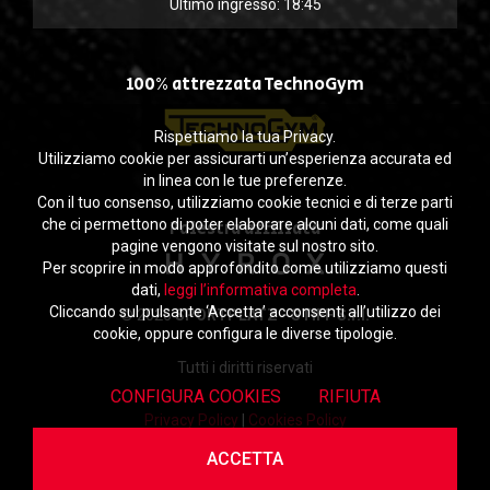
Ultimo ingresso: 18:45
100% attrezzata TechnoGym
Rispettiamo la tua Privacy.
Utilizziamo cookie per assicurarti un’esperienza accurata ed
in linea con le tue preferenze.
Con il tuo consenso, utilizziamo cookie tecnici e di terze parti
che ci permettono di poter elaborare alcuni dati, come quali
Palestra affiliata
pagine vengono visitate sul nostro sito.
Per scoprire in modo approfondito come utilizziamo questi
dati,
leggi l’informativa completa
.
Cliccando sul pulsante ‘Accetta’ acconsenti all’utilizzo dei
© 2026
SPORTPLATZ - STIFF S.r.l.
cookie, oppure configura le diverse tipologie.
Tutti i diritti riservati
CONFIGURA COOKIES
RIFIUTA
Privacy Policy
|
Cookies Policy
ACCETTA
powered by