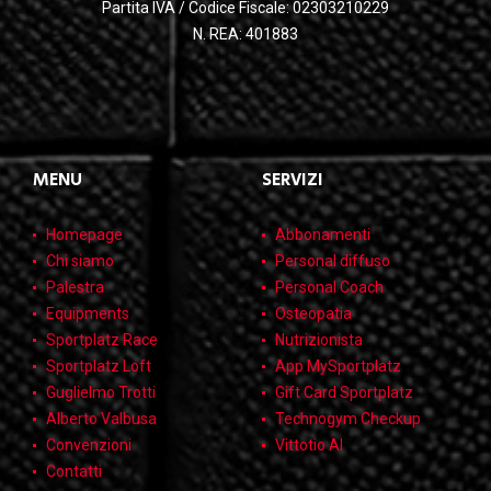
Partita IVA / Codice Fiscale: 02303210229
N. REA: 401883
MENU
SERVIZI
Homepage
Abbonamenti
Chi siamo
Personal diffuso
Palestra
Personal Coach
Equipments
Osteopatia
Sportplatz Race
Nutrizionista
Sportplatz Loft
App MySportplatz
Guglielmo Trotti
Gift Card Sportplatz
Alberto Valbusa
Technogym Checkup
Convenzioni
Vittotio AI
Contatti