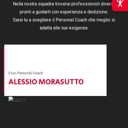
Nella nostra squadra troverai professionisti diversi,
pronti a guidarti con esperienza e dedizione.
Sarai tu a scegliere il Personal Coach che meglio si
adatta alle tue esigenze.
I nostri coach:
Il tuo Personal Coach
ALBERTO VALBUSA
Il tuo Personal Coach
GUGLIELMO TROTTI
Il tuo Personal Coach
ALESSIO MORASUTTO