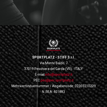
SPORTPLATZ - STIFF S.r.l.
Via Monte Baldo, 7
37019 Peschiera del Garda (VR) - ITALY
E-mail
info@sportplatz.it
PEC
pec@pec.sportplatz.it
Mehrwertsteuernummer / Abgabencode: 02303210229
N. REA: 401883