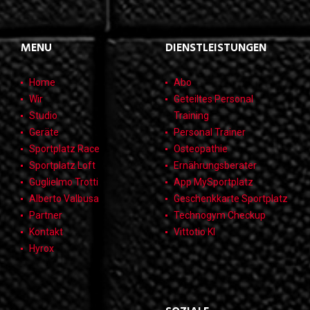
MENU
DIENSTLEISTUNGEN
Home
Abo
Wir
Geteiltes Personal
Studio
Training
Geräte
Personal Trainer
Sportplatz Race
Osteopathie
Sportplatz Loft
Ernährungsberater
Guglielmo Trotti
App MySportplatz
Alberto Valbusa
Geschenkkarte Sportplatz
Partner
Technogym Checkup
Kontakt
Vittotio KI
Hyrox