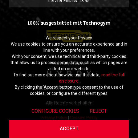
Letzter Einlass: 18:45
100% ausgestattet mit Technogym
We respect your Privacy.
We use cookies to ensure you an accurate experience and in
line with your preferences.
With your consent, we use technical and third-party cookies
that allow us to process some data, such as which pages are
Partnerstudio
visited on our website.
To find out more about how we use this data,
read the full
disclosure
.
By clicking the ‘Accept’ button, you consent to the use of
© 2026
SPORTPLATZ - STIFF S.r.l.
cookies, or configure the different types.
Alle Rechte vorbehalten
CONFIGURE COOKIES
REJECT
Privacy Policy
|
Cookies Policy
ACCEPT
powered by