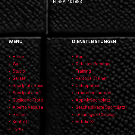
N. REA: 401883
MENU
DIENSTLEISTUNGEN
Home
Abo
Wir
Geteiltes Personal
Studio
Training
Geräte
Personal Trainer
Sportplatz Race
Osteopathie
Sportplatz Loft
Ernährungsberater
Guglielmo Trotti
App MySportplatz
Alberto Valbusa
Geschenkkarte Sportplatz
Partner
Technogym Checkup
Kontakt
Vittotio KI
Hyrox